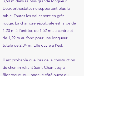
3,50 m dans sa plus grande longueur.
Deux orthostates ne supportent plus la
table. Toutes les dalles sont en grès
rouge. La chambre sépulcrale est large de
1,20 m à l'entrée, de 1,52 m au centre et
de 1,29 m au fond pour une longueur
totale de 2,34 m. Elle ouvre à l'est.
Il est probable que lors de la construction
du chemin reliant Saint-Chamassy à
Bigaroque, qui longe le côté ouest du
dolmen, certaines dalles d'origine furent
prélevées et que d'autres furent déplacées
pour éviter l'effondrement de la table. La
seule dalle restante côté ouest comporte
des rainures droites d'une profondeur