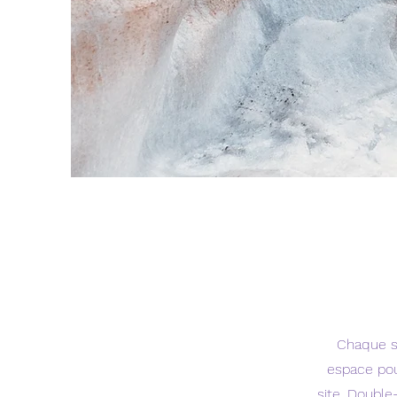
Chaque si
espace pou
site. Double