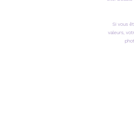
Si vous ê
valeurs, vo
phot