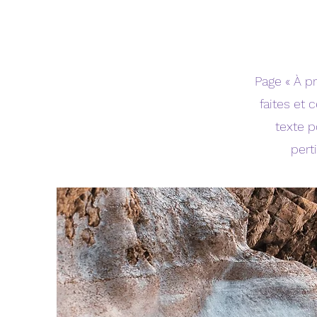
Page « À pr
faites et 
texte p
pert