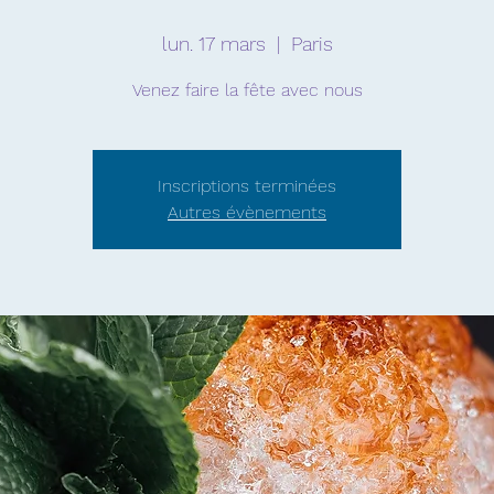
lun. 17 mars
  |  
Paris
Venez faire la fête avec nous
Inscriptions terminées
Autres évènements