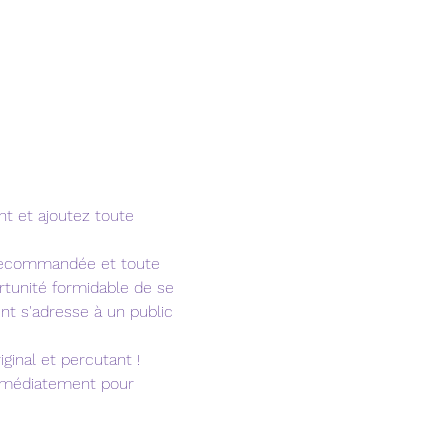
t et ajoutez toute 
 recommandée et toute 
rtunité formidable de se 
nt s'adresse à un public 
ginal et percutant ! 
immédiatement pour 